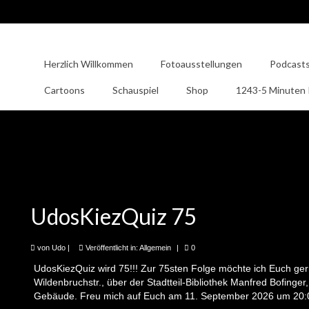
Herzlich Willkommen
Fotoausstellungen
Podcast
Cartoons
Schauspiel
Shop
1243-5 Minuten
UdosKiezQuiz 75
von
Udo
|
Veröffentlicht in:
Allgemein
|
0
UdosKiezQuiz wird 75!!! Zur 75sten Folge möchte ich Euch gern
Wildenbruchstr., über der Stadtteil-Bibliothek Manfred Bofinge
Gebäude. Freu mich auf Euch am 11. September 2026 um 20