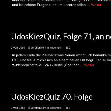
und ich schöne Fragen rund um unseren tollen …
Weiter
UdosKiezQuiz, Folge 71, an 
von
Udo
|
Veröffentlicht in:
Allgemein
|
0
In jedem Ende der Zauber etwas Neuen wohnt. Ich bedanke mi
DaF, und freue mich Euch an einem neuen Ort begrüßen zu kön
Wildenbruchstraße 12435 Berlin (Über der …
Weiter
UdosKiezQuiz 70. Folge
von
Udo
|
Veröffentlicht in:
Allgemein
|
0