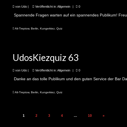
von
Udo
|
Veröffentlicht in:
Allgemein
|
0
Spannende Fragen warten auf ein spannendes Publikum! Freu
Alt-Treptow
,
Berlin
,
Kungerkiez
,
Quiz
UdosKiezquiz 63
von
Udo
|
Veröffentlicht in:
Allgemein
|
0
Danke an das tolle Publikum und den guten Service der Bar D
Alt-Treptow
,
Berlin
,
Kungerkiez
,
Quiz
1
2
3
4
…
10
»