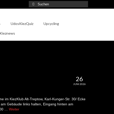
Suche
nach:
s
UdosKiezQuiz
Upcycling
 Kieznews
26
JUNI 2026
e im KiezKlub Alt-Treptow, Karl-Kunger-Str. 30/ Ecke
r, am Gebäude links halten, Eingang hinten am
:00 …
Weiter