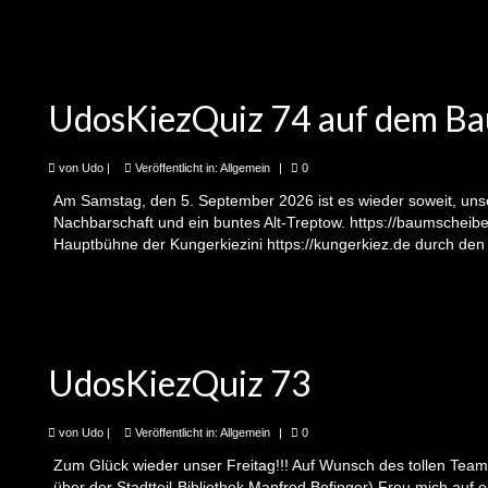
UdosKiezQuiz 74 auf dem Ba
von
Udo
|
Veröffentlicht in:
Allgemein
|
0
Am Samstag, den 5. September 2026 ist es wieder soweit, unse
Nachbarschaft und ein buntes Alt-Treptow. https://baumscheibe
Hauptbühne der Kungerkiezini https://kungerkiez.de durch de
UdosKiezQuiz 73
von
Udo
|
Veröffentlicht in:
Allgemein
|
0
Zum Glück wieder unser Freitag!!! Auf Wunsch des tollen Team
über der Stadtteil-Bibliothek Manfred Bofinger) Freu mich auf