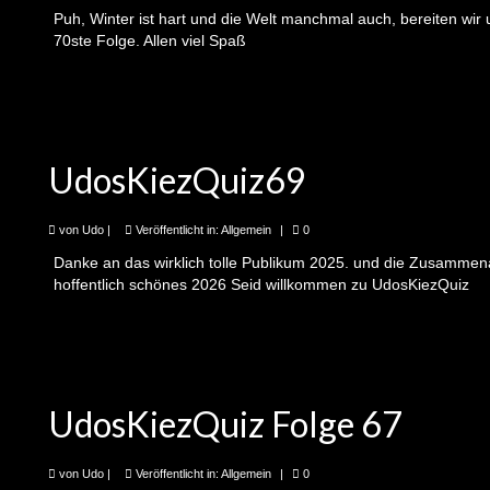
Puh, Winter ist hart und die Welt manchmal auch, bereiten wi
70ste Folge. Allen viel Spaß
UdosKiezQuiz69
von
Udo
|
Veröffentlicht in:
Allgemein
|
0
Danke an das wirklich tolle Publikum 2025. und die Zusammenar
hoffentlich schönes 2026 Seid willkommen zu UdosKiezQuiz
UdosKiezQuiz Folge 67
von
Udo
|
Veröffentlicht in:
Allgemein
|
0