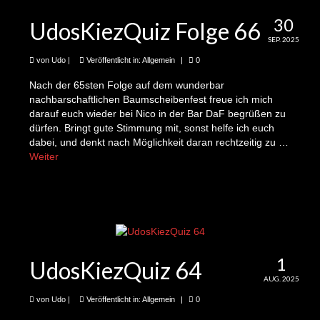
26te Folge: Sarah und das nachhaltige
Familienfest
30
UdosKiezQuiz Folge 66
SEP. 2025
27te Folge: Kai und wo der Pfeffer wächst
von
Udo
|
Veröffentlicht in:
Allgemein
|
0
28te Folge: Andrea und die Stadtnaturkarten
Nach der 65sten Folge auf dem wunderbar
nachbarschaftlichen Baumscheibenfest freue ich mich
29te Folge: Adelheid und Mitdenken, Mitreden
darauf euch wieder bei Nico in der Bar DaF begrüßen zu
und Mitgestalten 1243-5 Minuten Kieznews
dürfen. Bringt gute Stimmung mit, sonst helfe ich euch
dabei, und denkt nach Möglichkeit daran rechtzeitig zu …
30te Folge 1243-5 Minuten Kieznews: Marten
Weiter
und Besser als neu
31te Folge 1243-5 Minuten Kieznews: Diana
und die Schule in Bangladesh
32te Folge 1243-5 Minuten Kieznews: Jose
und der Sperrmüll-Flohmarkt
1
UdosKiezQuiz 64
33te Folge 1243-5 Minuten Kieznews:
AUG. 2025
Christoph und die „Fahrrad“-Demo für den
von
Udo
|
Veröffentlicht in:
Allgemein
|
0
Kiezblock