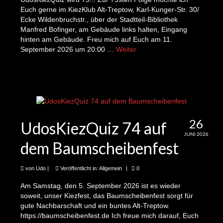
48 Stunden Neukölln: 1000 Bilder geflüchteter
Euch gerne im KiezKlub Alt-Treptow, Karl-Kunger-Str. 30/
Kinder
Ecke Wildenbruchstr., über der Stadtteil-Bibliothek
Manfred Bofinger, am Gebäude links halten, Eingang
Podcasts
hinten am Gebäude. Freu mich auf Euch am 11.
September 2026 um 20:00 …
Weiter
Podcast: Kunger-Kiez-Stories
UdosKiezQuiz
UdosKiezQuiz am 15.09.2023
26
UdosKiezQuiz wieder am 9ten Juni ab 20:00
UdosKiezQuiz 74 auf
Uhr in der Bar DaF
JUNI 2026
dem Baumscheibenfest
UdosKiezQuiz: Neu in der Bar Daf
von
Udo
|
Veröffentlicht in:
Allgemein
|
0
Marabu Kiez Quiz
Am Samstag, den 5. September 2026 ist es wieder
UdosKiezQuiz Donnerstag, den 13.10.22 Bar
soweit, unser Kiezfest, das Baumscheibenfest sorgt für
Else, Kiefholzstr./Elsenstr., 20-22:30 Uhr
gute Nachbarschaft und ein buntes Alt-Treptow.
https://baumscheibenfest.de Ich freue mich darauf, Euch