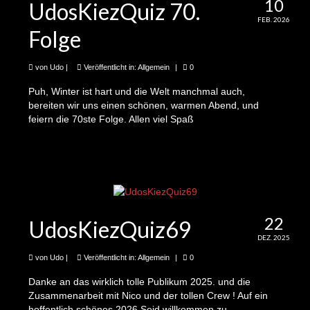
10
11te Folge: Jose und das freitägliche Gärtnern
UdosKiezQuiz 70.
auf dem Schmollerplatz
FEB. 2026
Folge
12te Folge: Ellen und Sarah möchten Hitzefrei
für die Erde
von
Udo
|
Veröffentlicht in:
Allgemein
|
0
13te Folge: Diana und der Resi
Puh, Winter ist hart und die Welt manchmal auch,
(Ressourcenladen)
bereiten wir uns einen schönen, warmen Abend, und
feiern die 70ste Folge. Allen viel Spaß
14te Folge: Martin und die kostenlos leihbaren
Lastenräder
15te Folge: Cordula und der neue
Ideenwettbewerb
16te Folge: Christoph und Miriam und der
22
UdosKiezQuiz69
kommende Kiezblock für Alt-Treptow
DEZ. 2025
17te Folge: Natalie und die Fotoausstellung
von
Udo
|
Veröffentlicht in:
Allgemein
|
0
zum Schmollerplatz
Danke an das wirklich tolle Publikum 2025. und die
Zusammenarbeit mit Nico und der tollen Crew ! Auf ein
18te Folge: Adelheid und die FU-Studenten und
hoffentlich schönes 2026 Seid willkommen zu