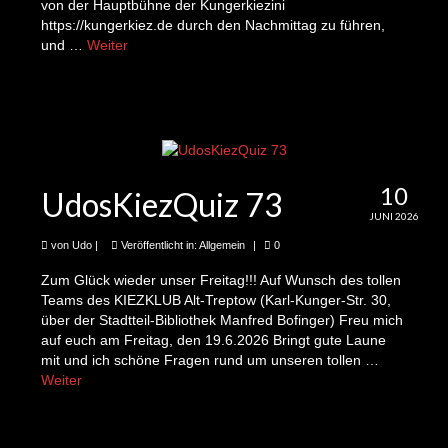
UdosKiezquiz 42
von der Hauptbühne der Kungerkiezini
https://kungerkiez.de durch den Nachmittag zu führen,
UdosKiezQuiz 49, live in der Bar DaF
und …
Weiter
UdosKiezQuiz 52
Upcycling
Uhren
10
UdosKiezQuiz 73
Fahrradschmuck
JUNI 2026
Cartoons
von
Udo
|
Veröffentlicht in:
Allgemein
|
0
Zum Glück wieder unser Freitag!!! Auf Wunsch des tollen
Schauspiel
Teams des KIEZKLUB Alt-Treptow (Karl-Kunger-Str. 30,
über der Stadtteil-Bibliothek Manfred Bofinger) Freu mich
Shop
auf euch am Freitag, den 19.6.2026 Bringt gute Laune
mit und ich schöne Fragen rund um unseren tollen …
1243-5 Minuten Kieznews
Weiter
2te Folge: Adelheid und das Gesamtprojekt
Prima Klima Lebenswelt