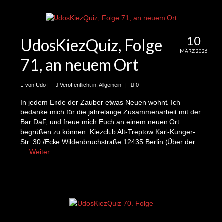
3te Folge: Claire und Jan Willem und das
Projekt Schattenfänger
10
UdosKiezQuiz, Folge
4te Folge: Irvandi und Projekt Questionarch
MÄRZ 2026
71, an neuem Ort
5te Folge: Katharina, der Hortgarten und die
Eichhörnchen
von
Udo
|
Veröffentlicht in:
Allgemein
|
0
6te Folge: Jonas und die Gießmobile
In jedem Ende der Zauber etwas Neuen wohnt. Ich
7te Folge: Lotte, Glotzie und ihre/seine
bedanke mich für die jahrelange Zusammenarbeit mit der
Baumscheibe
Bar DaF, und freue mich Euch an einem neuen Ort
begrüßen zu können. Kiezclub Alt-Treptow Karl-Kunger-
Str. 30 /Ecke Wildenbruchstraße 12435 Berlin (Über der
8te Folge: Marten und besser als neu
…
Weiter
9te Folge: Pino und der Garten des Jugend-
Kunst- und Kulturzentrums
10te Folge: Edda und der Sperrmüllflohmarkt
(und ein paar weitere Infos)