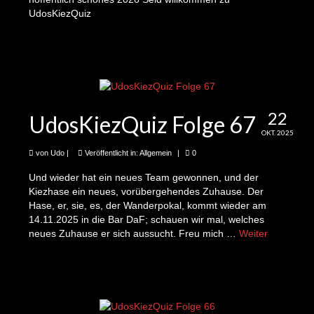
das Planspiel zum Kiezblock
UdosKiezQuiz
19te Folge: Cathrin und die „Fahrraddemo“ für
den Kiezblock
20te Folge: Katrin Heinau und das „Silent Kino“
auf dem Schmollerplatz
22
21te Folge: Martin und das neue Parklet in der
UdosKiezQuiz Folge 67
Bóuchestraße
OKT. 2025
von
Udo
|
Veröffentlicht in:
Allgemein
|
0
22te Folge: Jürgen und der Kiez-TOURismus
Und wieder hat ein neues Team gewonnen, und der
23te Folge: Udo und die News zum
Kiezhase ein neues, vorübergehendes Zuhause. Der
Baumscheibenfest
Hase, er, sie, es, der Wanderpokal, kommt wieder am
14.11.2025 in die Bar DaF; schauen wir mal, welches
24te Folge: Claire und Jan-Willem auf der
neues Zuhause er sich aussucht. Freu mich …
Weiter
Suche nach dem Zaubertier von Alt-Treptow
25te Folge Diana und Udo und Spiele auf dem
Schmollerplatz 1243-5 Minuten Kieznews