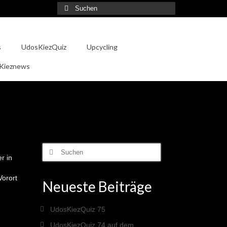
Suche
nach:
s
UdosKiezQuiz
Upcycling
 Kieznews
Suche
r in
nach:
Vorort
Neueste Beiträge
UdosKiezQuiz 75
UdosKiezQuiz 74 auf dem