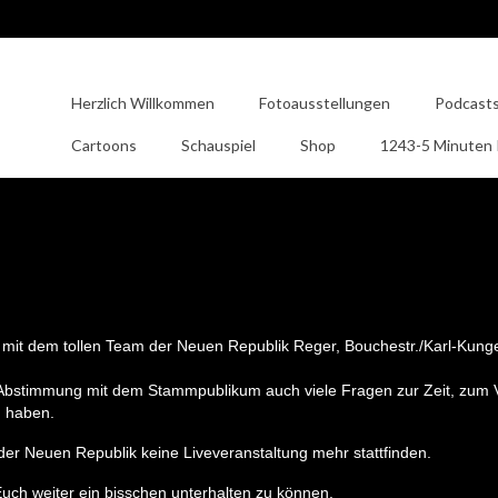
Herzlich Willkommen
Fotoausstellungen
Podcast
Cartoons
Schauspiel
Shop
1243-5 Minuten
mit dem tollen Team der Neuen Republik Reger, Bouchestr./Karl-Kunge
n Abstimmung mit dem Stammpublikum auch viele Fragen zur Zeit, zum 
ß haben.
der Neuen Republik keine Liveveranstaltung mehr stattfinden.
uch weiter ein bisschen unterhalten zu können.