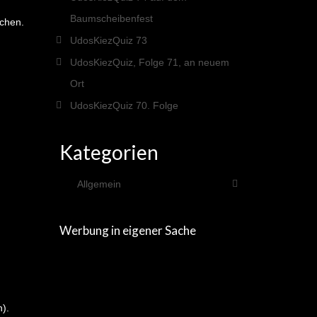
Baumscheibenfest
achen.
UdosKiezQuiz 73
UdosKiezQuiz, Folge 71, an neuem
Ort
UdosKiezQuiz 70. Folge
Kategorien
Allgemein
Werbung in eigener Sache
n).