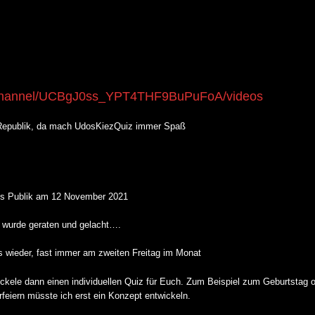
/channel/UCBgJ0ss_YPT4THF9BuPuFoA/videos
 Republik, da mach UdosKiezQuiz immer Spaß
es Publik am 12 November 2021
 wurde geraten und gelacht….
s wieder, fast immer am zweiten Freitag im Monat
wickele dann einen individuellen Quiz für Euch. Zum Beispiel zum Geburtstag o
rfeiern müsste ich erst ein Konzept entwickeln.