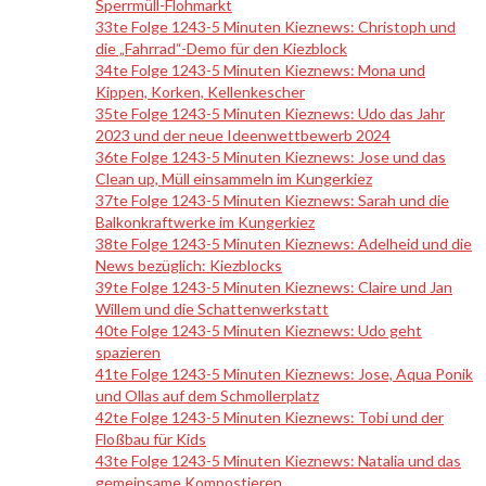
Sperrmüll-Flohmarkt
33te Folge 1243-5 Minuten Kieznews: Christoph und
die „Fahrrad“-Demo für den Kiezblock
34te Folge 1243-5 Minuten Kieznews: Mona und
Kippen, Korken, Kellenkescher
35te Folge 1243-5 Minuten Kieznews: Udo das Jahr
2023 und der neue Ideenwettbewerb 2024
36te Folge 1243-5 Minuten Kieznews: Jose und das
Clean up, Müll einsammeln im Kungerkiez
37te Folge 1243-5 Minuten Kieznews: Sarah und die
Balkonkraftwerke im Kungerkiez
38te Folge 1243-5 Minuten Kieznews: Adelheid und die
News bezüglich: Kiezblocks
39te Folge 1243-5 Minuten Kieznews: Claire und Jan
Willem und die Schattenwerkstatt
40te Folge 1243-5 Minuten Kieznews: Udo geht
spazieren
41te Folge 1243-5 Minuten Kieznews: Jose, Aqua Ponik
und Ollas auf dem Schmollerplatz
42te Folge 1243-5 Minuten Kieznews: Tobi und der
Floßbau für Kids
43te Folge 1243-5 Minuten Kieznews: Natalia und das
gemeinsame Kompostieren