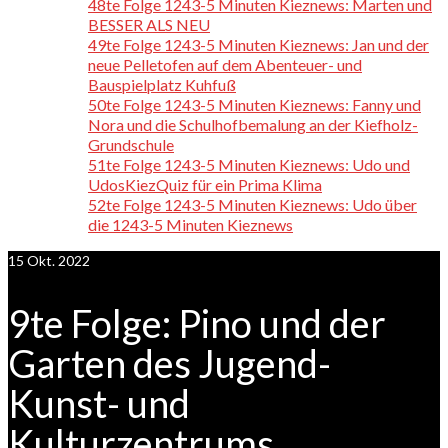
48te Folge 1243-5 Minuten Kieznews: Marten und
BESSER ALS NEU
49te Folge 1243-5 Minuten Kieznews: Jan und der
neue Pelletofen auf dem Abenteuer- und
Bauspielplatz Kuhfuß
50te Folge 1243-5 Minuten Kieznews: Fanny und
Nora und die Schulhofbemalung an der Kiefholz-
Grundschule
51te Folge 1243-5 Minuten Kieznews: Udo und
UdosKiezQuiz für ein Prima Klima
52te Folge 1243-5 Minuten Kieznews: Udo über
die 1243-5 Minuten Kieznews
15
Okt. 2022
9te Folge: Pino und der
Garten des Jugend-
Kunst- und
Kulturzentrums