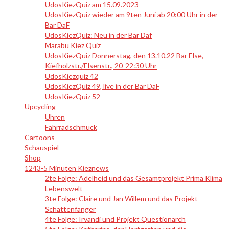
UdosKiezQuiz am 15.09.2023
UdosKiezQuiz wieder am 9ten Juni ab 20:00 Uhr in der
Bar DaF
UdosKiezQuiz: Neu in der Bar Daf
Marabu Kiez Quiz
UdosKiezQuiz Donnerstag, den 13.10.22 Bar Else,
Kiefholzstr./Elsenstr., 20-22:30 Uhr
UdosKiezquiz 42
UdosKiezQuiz 49, live in der Bar DaF
UdosKiezQuiz 52
Upcycling
Uhren
Fahrradschmuck
Cartoons
Schauspiel
Shop
1243-5 Minuten Kieznews
2te Folge: Adelheid und das Gesamtprojekt Prima Klima
Lebenswelt
3te Folge: Claire und Jan Willem und das Projekt
Schattenfänger
4te Folge: Irvandi und Projekt Questionarch