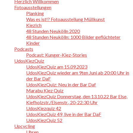
Herzlich Willkommen
Fotoausstellungen
Planking
Was es ist!? Fotoausstellung Müllkunst
KiezIch
48 Stunden Neukölln 2020
48 Stunden Neukölln: 1000 Bilder geflüchteter
Kinder
Podcasts
Podcast: Kunger-Kiez-Stories
UdosKiezQuiz
UdosKiezQuiz am 15.09.2023
UdosKiezQuiz wieder am 9ten Juni ab 20:00 Uhr in
der Bar DaF
UdosKiezQuiz: Neu in der Bar Daf
Marabu Kiez Quiz
UdosKiezQuiz Donnerstag, den 13.10.22 Bar Else,
Kiefholzstr./Elsenstr., 20-22:30 Uhr
UdosKiezquiz 42
UdosKiezQuiz 49, live in der Bar DaF
UdosKiezQuiz 52
Upcycling
Uhren