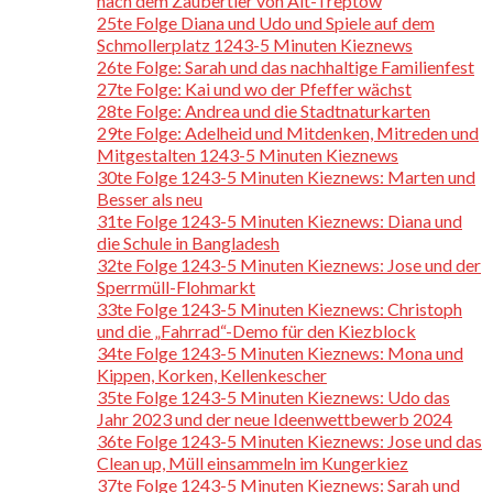
nach dem Zaubertier von Alt-Treptow
25te Folge Diana und Udo und Spiele auf dem
Schmollerplatz 1243-5 Minuten Kieznews
26te Folge: Sarah und das nachhaltige Familienfest
27te Folge: Kai und wo der Pfeffer wächst
28te Folge: Andrea und die Stadtnaturkarten
29te Folge: Adelheid und Mitdenken, Mitreden und
Mitgestalten 1243-5 Minuten Kieznews
30te Folge 1243-5 Minuten Kieznews: Marten und
Besser als neu
31te Folge 1243-5 Minuten Kieznews: Diana und
die Schule in Bangladesh
32te Folge 1243-5 Minuten Kieznews: Jose und der
Sperrmüll-Flohmarkt
33te Folge 1243-5 Minuten Kieznews: Christoph
und die „Fahrrad“-Demo für den Kiezblock
34te Folge 1243-5 Minuten Kieznews: Mona und
Kippen, Korken, Kellenkescher
35te Folge 1243-5 Minuten Kieznews: Udo das
Jahr 2023 und der neue Ideenwettbewerb 2024
36te Folge 1243-5 Minuten Kieznews: Jose und das
Clean up, Müll einsammeln im Kungerkiez
37te Folge 1243-5 Minuten Kieznews: Sarah und