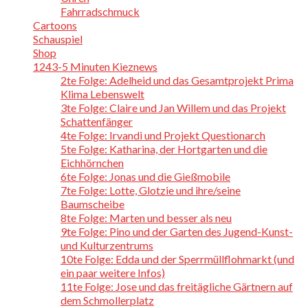
Fahrradschmuck
Cartoons
Schauspiel
Shop
1243-5 Minuten Kieznews
2te Folge: Adelheid und das Gesamtprojekt Prima
Klima Lebenswelt
3te Folge: Claire und Jan Willem und das Projekt
Schattenfänger
4te Folge: Irvandi und Projekt Questionarch
5te Folge: Katharina, der Hortgarten und die
Eichhörnchen
6te Folge: Jonas und die Gießmobile
7te Folge: Lotte, Glotzie und ihre/seine
Baumscheibe
8te Folge: Marten und besser als neu
9te Folge: Pino und der Garten des Jugend-Kunst-
und Kulturzentrums
10te Folge: Edda und der Sperrmüllflohmarkt (und
ein paar weitere Infos)
11te Folge: Jose und das freitägliche Gärtnern auf
dem Schmollerplatz