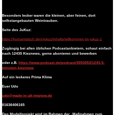
Besonders lecker waren die kleinen, aber feinen, dort
selbstangebauten Weintrauben.
Seite des JuKuz:
https://humanistisch.de/x/jukuz/inhalte/willkommen-im-jukuz-1
Zugängig bei allen üblichen Podcastanbietern, schaut einfach
nach 12435 Kieznews, gerne abonieren und bewerben
oder z.B.
https://www.podcast.de/podcast/3053053/1243-5-
minuten-kieznews
Auf ein leckeres Prima Klima
Euer Udo
udo@made-in-alt-treptow.de
01636406165
Das Modellprojekt wird im Rahmen der „Maßnahmen zum