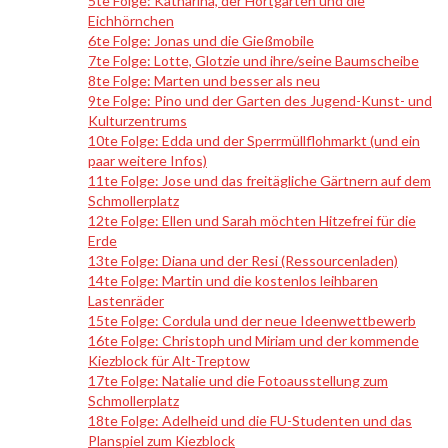
5te Folge: Katharina, der Hortgarten und die
Eichhörnchen
6te Folge: Jonas und die Gießmobile
7te Folge: Lotte, Glotzie und ihre/seine Baumscheibe
8te Folge: Marten und besser als neu
9te Folge: Pino und der Garten des Jugend-Kunst- und
Kulturzentrums
10te Folge: Edda und der Sperrmüllflohmarkt (und ein
paar weitere Infos)
11te Folge: Jose und das freitägliche Gärtnern auf dem
Schmollerplatz
12te Folge: Ellen und Sarah möchten Hitzefrei für die
Erde
13te Folge: Diana und der Resi (Ressourcenladen)
14te Folge: Martin und die kostenlos leihbaren
Lastenräder
15te Folge: Cordula und der neue Ideenwettbewerb
16te Folge: Christoph und Miriam und der kommende
Kiezblock für Alt-Treptow
17te Folge: Natalie und die Fotoausstellung zum
Schmollerplatz
18te Folge: Adelheid und die FU-Studenten und das
Planspiel zum Kiezblock