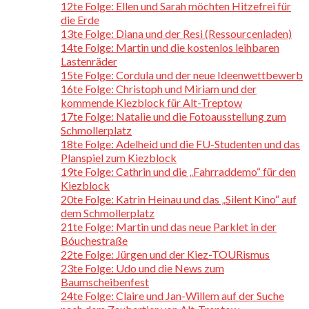
12te Folge: Ellen und Sarah möchten Hitzefrei für
die Erde
13te Folge: Diana und der Resi (Ressourcenladen)
14te Folge: Martin und die kostenlos leihbaren
Lastenräder
15te Folge: Cordula und der neue Ideenwettbewerb
16te Folge: Christoph und Miriam und der
kommende Kiezblock für Alt-Treptow
17te Folge: Natalie und die Fotoausstellung zum
Schmollerplatz
18te Folge: Adelheid und die FU-Studenten und das
Planspiel zum Kiezblock
19te Folge: Cathrin und die „Fahrraddemo“ für den
Kiezblock
20te Folge: Katrin Heinau und das „Silent Kino“ auf
dem Schmollerplatz
21te Folge: Martin und das neue Parklet in der
Bóuchestraße
22te Folge: Jürgen und der Kiez-TOURismus
23te Folge: Udo und die News zum
Baumscheibenfest
24te Folge: Claire und Jan-Willem auf der Suche