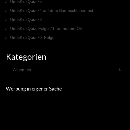
26te Folge: Sarah und das nachhaltige
UdosKiezQuiz 75
Familienfest
UdosKiezQuiz 74 auf dem Baumscheibenfest
27te Folge: Kai und wo der Pfeffer wächst
UdosKiezQuiz 73
UdosKiezQuiz, Folge 71, an neuem Ort
28te Folge: Andrea und die Stadtnaturkarten
UdosKiezQuiz 70. Folge
29te Folge: Adelheid und Mitdenken, Mitreden
und Mitgestalten 1243-5 Minuten Kieznews
Kategorien
30te Folge 1243-5 Minuten Kieznews: Marten
und Besser als neu
Allgemein
31te Folge 1243-5 Minuten Kieznews: Diana
und die Schule in Bangladesh
Werbung in eigener Sache
32te Folge 1243-5 Minuten Kieznews: Jose
und der Sperrmüll-Flohmarkt
33te Folge 1243-5 Minuten Kieznews:
Christoph und die „Fahrrad“-Demo für den
Kiezblock