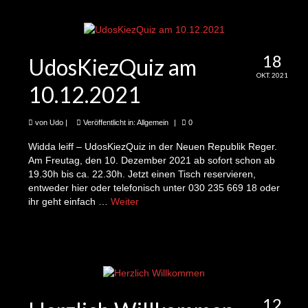
11te Folge: Jose und das freitägliche Gärtnern
auf dem Schmollerplatz
12te Folge: Ellen und Sarah möchten Hitzefrei
18
für die Erde
UdosKiezQuiz am
OKT. 2021
13te Folge: Diana und der Resi
10.12.2021
(Ressourcenladen)
von
Udo
|
Veröffentlicht in:
Allgemein
|
0
14te Folge: Martin und die kostenlos leihbaren
Lastenräder
Widda leiff – UdosKiezQuiz in der Neuen Republik Reger.
Am Freutag, den 10. Dezember 2021 ab sofort schon ab
15te Folge: Cordula und der neue
19.30h bis ca. 22.30h. Jetzt einen Tisch reservieren,
Ideenwettbewerb
entweder hier oder telefonisch unter 030 235 669 18 oder
ihr geht einfach …
Weiter
16te Folge: Christoph und Miriam und der
kommende Kiezblock für Alt-Treptow
17te Folge: Natalie und die Fotoausstellung
zum Schmollerplatz
18te Folge: Adelheid und die FU-Studenten und
12