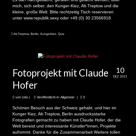
48 Stunden Neukölln: 1000 Bilder geflüchteter
mich, sich selber, den Kunger-Kiez, Alt-Treptow und die
Kinder
kleine, große Welt. Bitte rechtzeitig Tisch reservieren
unter www.republik.sexy oder +49 (0) 30 23566918
Podcasts
Alt-Treptow
,
Berlin
,
Kungerkiez
,
Quiz
Podcast: Kunger-Kiez-Stories
UdosKiezQuiz
UdosKiezQuiz am 15.09.2023
10
Fotoprojekt mit Claude
UdosKiezQuiz wieder am 9ten Juni ab 20:00
DEZ. 2021
Uhr in der Bar DaF
Hofer
UdosKiezQuiz: Neu in der Bar Daf
von
Udo
|
Veröffentlicht in:
Allgemein
|
0
Marabu Kiez Quiz
Schönen Besuch aus der Schweiz gehabt, und hier im
Kunger Kiez, Alt-Treptow, Berlin ausdrucksstarke
UdosKiezQuiz Donnerstag, den 13.10.22 Bar
Fotografien gemacht zu haben mit Claude Hofer, der die
Else, Kiefholzstr./Elsenstr., 20-22:30 Uhr
Welt bereist und interessante Künstler*innen, Projekte
aufnimmt. Danke für die Zusammenarbeit Weitere tollen