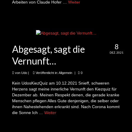
UdosKiezquiz 42
Arbeiten von Claude Hofer …
Weiter
UdosKiezQuiz 49, live in der Bar DaF
UdosKiezQuiz 52
Upcycling
8
Abgesagt, sagt die
Uhren
DEZ. 2021
Vernunft…
Fahrradschmuck
Cartoons
von
Udo
|
Veröffentlicht in:
Allgemein
|
0
Kein UdosKiezQuiz am 10.12.2021 Snieff, schweren
Schauspiel
Herzens sagt meine innerliche Vernunft den Kiezquiz für
Dezember ab. Meinen Respekt denen, die gerade kranke
Shop
Menschen pflegen Alles Gute denjenigen, die selber oder
ihnen Nahestehenden erkrankt sind. Nach Corona kommt
1243-5 Minuten Kieznews
die Sonne Ich …
Weiter
2te Folge: Adelheid und das Gesamtprojekt
Prima Klima Lebenswelt