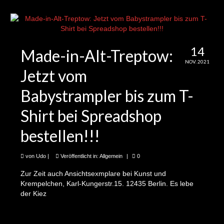
3te Folge: Claire und Jan Willem und das
Projekt Schattenfänger
4te Folge: Irvandi und Projekt Questionarch
14
Made-in-Alt-Treptow:
5te Folge: Katharina, der Hortgarten und die
NOV. 2021
Jetzt vom
Eichhörnchen
Babystrampler bis zum T-
6te Folge: Jonas und die Gießmobile
Shirt bei Spreadshop
7te Folge: Lotte, Glotzie und ihre/seine
Baumscheibe
bestellen!!!
8te Folge: Marten und besser als neu
von
Udo
|
Veröffentlicht in:
Allgemein
|
0
9te Folge: Pino und der Garten des Jugend-
Zur Zeit auch Ansichtsexmplare bei Kunst und
Kunst- und Kulturzentrums
Krempelchen, Karl-Kungerstr.15. 12435 Berlin. Es lebe
der Kiez
10te Folge: Edda und der Sperrmüllflohmarkt
(und ein paar weitere Infos)