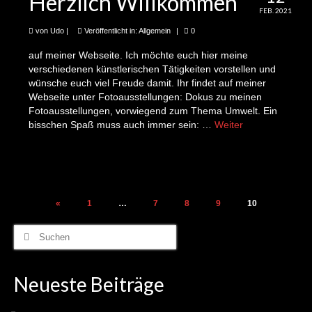
Herzlich Willkommen
das Planspiel zum Kiezblock
FEB. 2021
19te Folge: Cathrin und die „Fahrraddemo“ für
von
Udo
|
Veröffentlicht in:
Allgemein
|
0
den Kiezblock
auf meiner Webseite. Ich möchte euch hier meine
verschiedenen künstlerischen Tätigkeiten vorstellen und
20te Folge: Katrin Heinau und das „Silent Kino“
wünsche euch viel Freude damit. Ihr findet auf meiner
auf dem Schmollerplatz
Webseite unter Fotoausstellungen: Dokus zu meinen
Fotoausstellungen, vorwiegend zum Thema Umwelt. Ein
21te Folge: Martin und das neue Parklet in der
bisschen Spaß muss auch immer sein: …
Weiter
Bóuchestraße
22te Folge: Jürgen und der Kiez-TOURismus
23te Folge: Udo und die News zum
Seitennummerierung
Baumscheibenfest
«
1
…
7
8
9
10
der
24te Folge: Claire und Jan-Willem auf der
Suche
Suche nach dem Zaubertier von Alt-Treptow
nach:
Beiträge
25te Folge Diana und Udo und Spiele auf dem
Neueste Beiträge
Schmollerplatz 1243-5 Minuten Kieznews