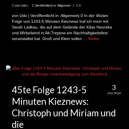
11te Folge: Jose und das freitägliche Gärtnern
von
Udo
|
Veröffentlicht in:
Allgemein
|
0
auf dem Schmollerplatz
von Udo | Veröffentlicht in: Allgemein| 0 In der 46sten
12te Folge: Ellen und Sarah möchten Hitzefrei
Folge von 1243-5 Minuten Kieznews traf ich mich mit
für die Erde
Sarah Ladkau, die auf dem Gelände der Kitas Heureka
und Wirbelwind in Alt-Treptow ein Nachhaltigkeitsfest
13te Folge: Diana und der Resi
veranstaltet hat. Groß und Klein sollen …
Weiter
(Ressourcenladen)
14te Folge: Martin und die kostenlos leihbaren
Lastenräder
15te Folge: Cordula und der neue
Ideenwettbewerb
3
45te Folge 1243-5
16te Folge: Christoph und Miriam und der
JULI 2024
kommende Kiezblock für Alt-Treptow
Minuten Kieznews:
17te Folge: Natalie und die Fotoausstellung
Christoph und Miriam und
zum Schmollerplatz
die
18te Folge: Adelheid und die FU-Studenten und