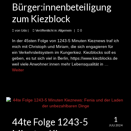
das Planspiel zum Kiezblock
Bürger:innenbeteiligung
19te Folge: Cathrin und die „Fahrraddemo“ für
zum Kiezblock
den Kiezblock
20te Folge: Katrin Heinau und das „Silent Kino“
von
Udo
|
Veröffentlicht in:
Allgemein
|
0
auf dem Schmollerplatz
In der 45sten Folge von 1243-5 Minuten Kieznews traf ich
mich mit Christoph und Miriam, die sich engagieren für
21te Folge: Martin und das neue Parklet in der
ein Verkehrsleitsystem im Kungerkiez. Kiezblocks soll es
Bóuchestraße
geben, es tut sich viel in Berlin, https://www.kiezblocks.de
weil viele Anwohner:innen mehr Lebensqualität in …
22te Folge: Jürgen und der Kiez-TOURismus
Weiter
23te Folge: Udo und die News zum
Baumscheibenfest
24te Folge: Claire und Jan-Willem auf der
Suche nach dem Zaubertier von Alt-Treptow
25te Folge Diana und Udo und Spiele auf dem
1
44te Folge 1243-5
Schmollerplatz 1243-5 Minuten Kieznews
JULI 2024