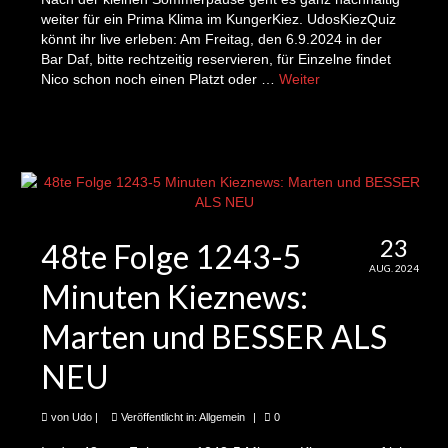
48 Stunden Neukölln: 1000 Bilder geflüchteter
weiter für ein Prima Klima im KungerKiez. UdosKiezQuiz
Kinder
könnt ihr live erleben: Am Freitag, den 6.9.2024 in der
Bar Daf, bitte rechtzeitig reservieren, für Einzelne findet
Podcasts
Nico schon noch einen Platzt oder …
Weiter
Podcast: Kunger-Kiez-Stories
UdosKiezQuiz
UdosKiezQuiz am 15.09.2023
23
UdosKiezQuiz wieder am 9ten Juni ab 20:00
48te Folge 1243-5
Uhr in der Bar DaF
AUG. 2024
Minuten Kieznews:
UdosKiezQuiz: Neu in der Bar Daf
Marten und BESSER ALS
Marabu Kiez Quiz
NEU
UdosKiezQuiz Donnerstag, den 13.10.22 Bar
Else, Kiefholzstr./Elsenstr., 20-22:30 Uhr
von
Udo
|
Veröffentlicht in:
Allgemein
|
0