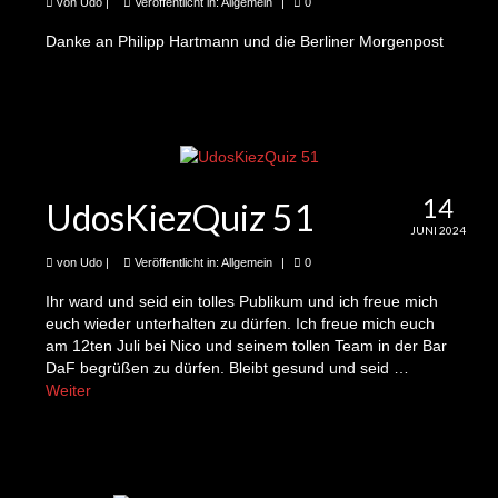
41te Folge 1243-5 Minuten Kieznews: Jose,
von
Udo
|
Veröffentlicht in:
Allgemein
|
0
Aqua Ponik und Ollas auf dem Schmollerplatz
Danke an Philipp Hartmann und die Berliner Morgenpost
42te Folge 1243-5 Minuten Kieznews: Tobi
und der Floßbau für Kids
43te Folge 1243-5 Minuten Kieznews: Natalia
und das gemeinsame Kompostieren
14
44te Folge 1243-5 Minuten Kieznews: Fenia
UdosKiezQuiz 51
und der Laden der unbezahlbaren Dinge
JUNI 2024
von
Udo
|
Veröffentlicht in:
Allgemein
|
0
45te Folge 1243-5 Minuten Kieznews:
Christoph und Miriam und die
Ihr ward und seid ein tolles Publikum und ich freue mich
Bürger:innenbeteiligung zum Kiezblock
euch wieder unterhalten zu dürfen. Ich freue mich euch
am 12ten Juli bei Nico und seinem tollen Team in der Bar
46te Folge 1243-5 Minuten Kieznews: Sarah
DaF begrüßen zu dürfen. Bleibt gesund und seid …
und das Nachhaltigkeitsfest
Weiter
47te Folge 1243-5 Minuten Kieznews: Megan
und das Cranky Theatre