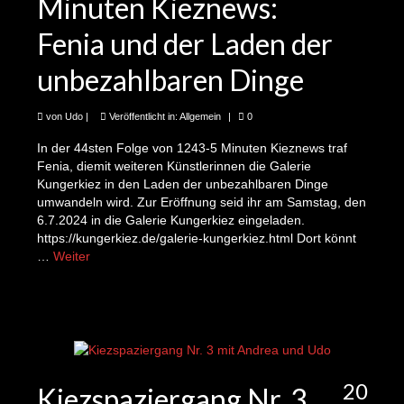
Minuten Kieznews:
26te Folge: Sarah und das nachhaltige
Familienfest
Fenia und der Laden der
27te Folge: Kai und wo der Pfeffer wächst
unbezahlbaren Dinge
28te Folge: Andrea und die Stadtnaturkarten
von
Udo
|
Veröffentlicht in:
Allgemein
|
0
29te Folge: Adelheid und Mitdenken, Mitreden
und Mitgestalten 1243-5 Minuten Kieznews
In der 44sten Folge von 1243-5 Minuten Kieznews traf
Fenia, diemit weiteren Künstlerinnen die Galerie
Kungerkiez in den Laden der unbezahlbaren Dinge
30te Folge 1243-5 Minuten Kieznews: Marten
umwandeln wird. Zur Eröffnung seid ihr am Samstag, den
und Besser als neu
6.7.2024 in die Galerie Kungerkiez eingeladen.
https://kungerkiez.de/galerie-kungerkiez.html Dort könnt
31te Folge 1243-5 Minuten Kieznews: Diana
…
Weiter
und die Schule in Bangladesh
32te Folge 1243-5 Minuten Kieznews: Jose
und der Sperrmüll-Flohmarkt
33te Folge 1243-5 Minuten Kieznews:
Christoph und die „Fahrrad“-Demo für den
20
Kiezblock
Kiezspaziergang Nr. 3