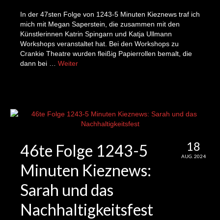
3te Folge: Claire und Jan Willem und das
In der 47sten Folge von 1243-5 Minuten Kieznews traf ich
Projekt Schattenfänger
mich mit Megan Saperstein, die zusammen mit den
Künstlerinnen Katrin Spingarn und Katja Ullmann
4te Folge: Irvandi und Projekt Questionarch
Workshops veranstaltet hat. Bei den Workshops zu
Crankie Theatre wurden fleißig Papierrollen bemalt, die
5te Folge: Katharina, der Hortgarten und die
dann bei …
Weiter
Eichhörnchen
6te Folge: Jonas und die Gießmobile
7te Folge: Lotte, Glotzie und ihre/seine
Baumscheibe
8te Folge: Marten und besser als neu
18
46te Folge 1243-5
AUG. 2024
9te Folge: Pino und der Garten des Jugend-
Minuten Kieznews:
Kunst- und Kulturzentrums
Sarah und das
10te Folge: Edda und der Sperrmüllflohmarkt
(und ein paar weitere Infos)
Nachhaltigkeitsfest