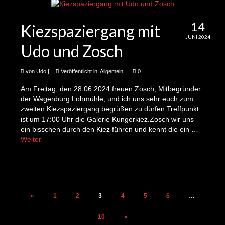
48te Folge 1243-5 Minuten Kieznews: Marten
und BESSER ALS NEU
14
Kiezspaziergang mit
49te Folge 1243-5 Minuten Kieznews: Jan und
JUNI 2024
der neue Pelletofen auf dem Abenteuer- und
Udo und Zosch
Bauspielplatz Kuhfuß
50te Folge 1243-5 Minuten Kieznews: Fanny
von
Udo
|
Veröffentlicht in:
Allgemein
|
0
und Nora und die Schulhofbemalung an der
Am Freitag, den 28.06.2024 freuen Zosch, Mitbegründer
Kiefholz-Grundschule
der Wagenburg Lohmühle, und ich uns sehr euch zum
zweiten Kiezspaziergang begrüßen zu dürfen.Treffpunkt
51te Folge 1243-5 Minuten Kieznews: Udo
ist um 17:00 Uhr die Galerie Kungerkiez.Zosch wir uns
und UdosKiezQuiz für ein Prima Klima
ein bisschen durch den Kiez führen und kennt die ein …
Weiter
52te Folge 1243-5 Minuten Kieznews: Udo
über die 1243-5 Minuten Kieznews
Seitennummerierung
«
1
2
3
4
5
6
…
der
10
»