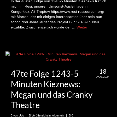
UdosKiezquiz 42
In der 48sten Folge von 1243-5 Minuten Kieznews traf ich
mich im Resi, unseren Umsonst-Ausleihladen im
UdosKiezQuiz 49, live in der Bar DaF
Kungerkiez, Alt-Treptow https://www.resi-ressourcen.org/
mit Marten, der mit einiges Interessantes über sein nun
UdosKiezQuiz 52
schon drei Jahre laufendes Projekt BESSER ALS Neu
erzählte. Zwischenzeitlich wurde der …
Weiter
Upcycling
Uhren
Fahrradschmuck
Cartoons
18
47te Folge 1243-5
Schauspiel
AUG. 2024
Minuten Kieznews:
Shop
Megan und das Cranky
1243-5 Minuten Kieznews
Theatre
2te Folge: Adelheid und das Gesamtprojekt
Prima Klima Lebenswelt
von
Udo
|
Veröffentlicht in:
Allgemein
|
0