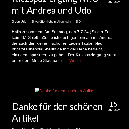
JUNI 2024
34te Folge 1243-5 Minuten Kieznews: Mona
mit Andrea und Udo
und Kippen, Korken, Kellenkescher
von
Udo
|
Veröffentlicht in:
Allgemein
|
0
35te Folge 1243-5 Minuten Kieznews: Udo das
Jahr 2023 und der neue Ideenwettbewerb 2024
Hallo zusammen, Am Sonntag, den 7.7.24 (Zu der Zeit
kein EM-Spiel) möchte ich euch gemeinsam mit Andrea,
36te Folge 1243-5 Minuten Kieznews: Jose
die auch den kleinen, schönen Laden Taubenblau
und das Clean up, Müll einsammeln im Kungerkiez
https://taubenblau-berlin.de mit viel Liebe betreibt,
einladen, spazieren zu gehen. Der Kiezspaziergang steht
37te Folge 1243-5 Minuten Kieznews: Sarah
unter dem Motto Stadtnatur. …
Weiter
und die Balkonkraftwerke im Kungerkiez
38te Folge 1243-5 Minuten Kieznews:
Adelheid und die News bezüglich: Kiezblocks
39te Folge 1243-5 Minuten Kieznews: Claire
und Jan Willem und die Schattenwerkstatt
15
Danke für den schönen
JUNI 2024
40te Folge 1243-5 Minuten Kieznews: Udo
Artikel
geht spazieren