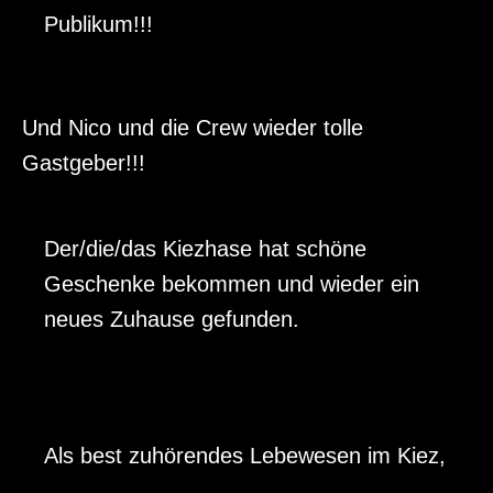
48 Stunden Neukölln: 1000 Bilder geflüchteter
Publikum!!!
Kinder
Podcasts
Und Nico und die Crew wieder tolle
Podcast: Kunger-Kiez-Stories
Gastgeber!!!
UdosKiezQuiz
UdosKiezQuiz am 15.09.2023
Der/die/das Kiezhase hat schöne
UdosKiezQuiz wieder am 9ten Juni ab 20:00
Geschenke bekommen und wieder ein
Uhr in der Bar DaF
neues Zuhause gefunden.
UdosKiezQuiz: Neu in der Bar Daf
Marabu Kiez Quiz
UdosKiezQuiz Donnerstag, den 13.10.22 Bar
Else, Kiefholzstr./Elsenstr., 20-22:30 Uhr
Als best zuhörendes Lebewesen im Kiez,