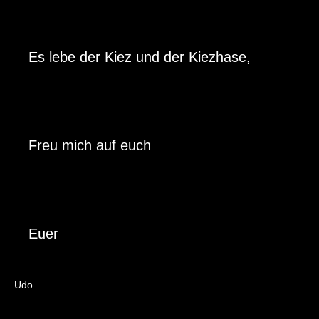
11te Folge: Jose und das freitägliche Gärtnern
auf dem Schmollerplatz
12te Folge: Ellen und Sarah möchten Hitzefrei
Es lebe der Kiez und der Kiezhase,
für die Erde
13te Folge: Diana und der Resi
(Ressourcenladen)
14te Folge: Martin und die kostenlos leihbaren
Freu mich auf euch
Lastenräder
15te Folge: Cordula und der neue
Ideenwettbewerb
16te Folge: Christoph und Miriam und der
Euer
kommende Kiezblock für Alt-Treptow
17te Folge: Natalie und die Fotoausstellung
zum Schmollerplatz
Udo
18te Folge: Adelheid und die FU-Studenten und