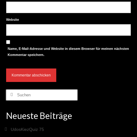
26te Folge: Sarah und das nachhaltige
Familienfest
27te Folge: Kai und wo der Pfeffer wächst
Website
28te Folge: Andrea und die Stadtnaturkarten
29te Folge: Adelheid und Mitdenken, Mitreden
Name, E-Mail-Adresse und Website in diesem Browser für meinen nächsten
und Mitgestalten 1243-5 Minuten Kieznews
Kommentar speichern.
30te Folge 1243-5 Minuten Kieznews: Marten
und Besser als neu
31te Folge 1243-5 Minuten Kieznews: Diana
und die Schule in Bangladesh
Suche
nach:
32te Folge 1243-5 Minuten Kieznews: Jose
und der Sperrmüll-Flohmarkt
Neueste Beiträge
33te Folge 1243-5 Minuten Kieznews:
Christoph und die „Fahrrad“-Demo für den
UdosKiezQuiz 75
Kiezblock