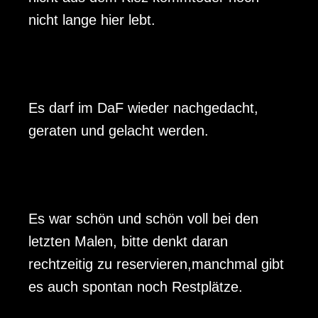
3te Folge: Claire und Jan Willem und das
nicht lange hier lebt.
Projekt Schattenfänger
4te Folge: Irvandi und Projekt Questionarch
5te Folge: Katharina, der Hortgarten und die
Eichhörnchen
Es darf im DaF wieder nachgedacht,
geraten und gelacht werden.
6te Folge: Jonas und die Gießmobile
7te Folge: Lotte, Glotzie und ihre/seine
Baumscheibe
8te Folge: Marten und besser als neu
Es war schön und schön voll bei den
9te Folge: Pino und der Garten des Jugend-
letzten Malen, bitte denkt daran
Kunst- und Kulturzentrums
rechtzeitig zu reservieren,manchmal gibt
10te Folge: Edda und der Sperrmüllflohmarkt
es auch spontan noch Restplätze.
(und ein paar weitere Infos)