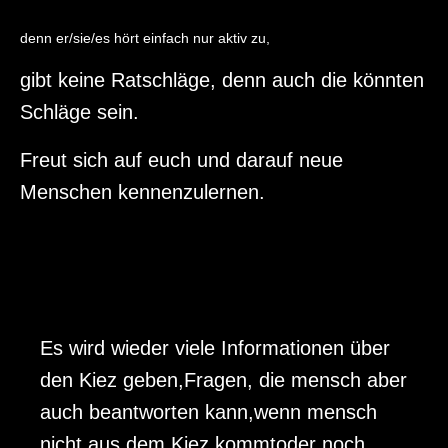
UdosKiezquiz 42
denn er/sie/es hört einfach nur aktiv zu,
UdosKiezQuiz 49, live in der Bar DaF
gibt keine Ratschläge, denn auch die könnten
UdosKiezQuiz 52
Schläge sein.
Upcycling
Freut sich auf euch und darauf neue
Uhren
Menschen kennenzulernen.
Fahrradschmuck
Cartoons
Schauspiel
Shop
Es wird wieder viele Informationen über
1243-5 Minuten Kieznews
den Kiez geben,Fragen, die mensch aber
auch beantworten kann,wenn mensch
2te Folge: Adelheid und das Gesamtprojekt
Prima Klima Lebenswelt
nicht aus dem Kiez kommtoder noch