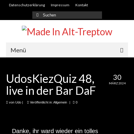
Datenschutzerklärung
Impressum
Kontakt
Suche
nach:
Menü
Herzlich Willkommen
UdosKiezQuiz 48,
30
Fotoausstellungen
MÄRZ 2024
live in der Bar DaF
Planking
Was es ist!? Fotoausstellung Müllkunst
von
Udo
|
Veröffentlicht in:
Allgemein
|
0
KiezIch
48 Stunden Neukölln 2020
Danke, ihr ward wieder ein tolles