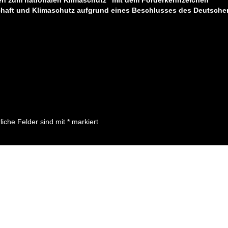
n zum nationalen Klimaschutz“ mit dem Förderkennzeichen
haft und Klimaschutz aufgrund eines Beschlusses des Deutsche
liche Felder sind mit
*
markiert