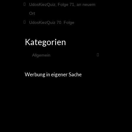
UdosKiezQuiz, Folge 71, an neuem
Ort
UdosKiezQuiz 70. Folge
Kategorien
Allgemein
Werbung in eigener Sache