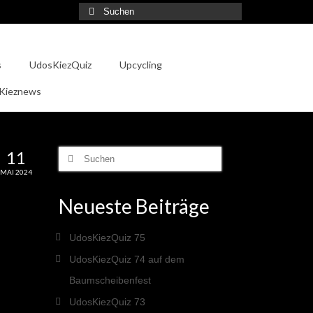
Suche
nach:
s
UdosKiezQuiz
Upcycling
 Kieznews
11
Suche
nach:
MAI 2024
Neueste Beiträge
UdosKiezQuiz 75
UdosKiezQuiz 74 auf dem
Baumscheibenfest
UdosKiezQuiz 73