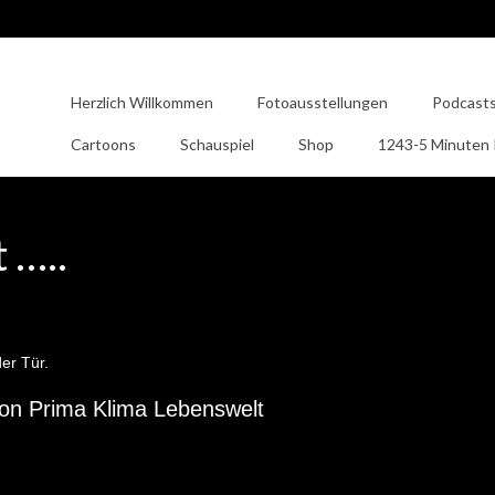
Herzlich Willkommen
Fotoausstellungen
Podcast
Cartoons
Schauspiel
Shop
1243-5 Minuten
 …..
er Tür.
on Prima Klima Lebenswelt