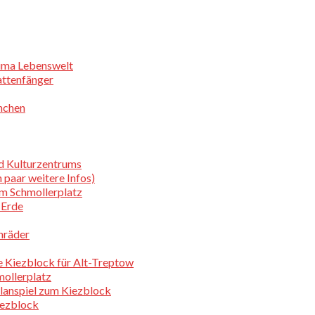
lima Lebenswelt
attenfänger
rnchen
nd Kulturzentrums
 paar weitere Infos)
em Schmollerplatz
 Erde
enräder
 Kiezblock für Alt-Treptow
mollerplatz
Planspiel zum Kiezblock
iezblock