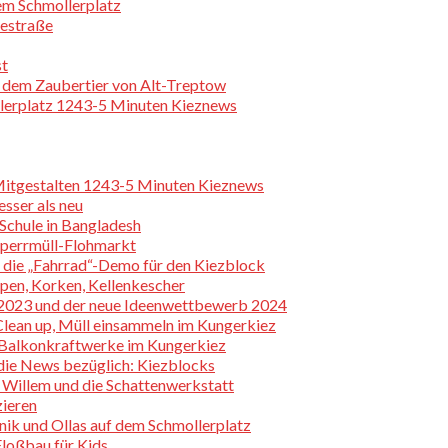
dem Schmollerplatz
hestraße
st
ch dem Zaubertier von Alt-Treptow
llerplatz 1243-5 Minuten Kieznews
Mitgestalten 1243-5 Minuten Kieznews
sser als neu
Schule in Bangladesh
Sperrmüll-Flohmarkt
 die „Fahrrad“-Demo für den Kiezblock
pen, Korken, Kellenkescher
 2023 und der neue Ideenwettbewerb 2024
Clean up, Müll einsammeln im Kungerkiez
 Balkonkraftwerke im Kungerkiez
die News bezüglich: Kiezblocks
 Willem und die Schattenwerkstatt
zieren
ik und Ollas auf dem Schmollerplatz
loßbau für Kids