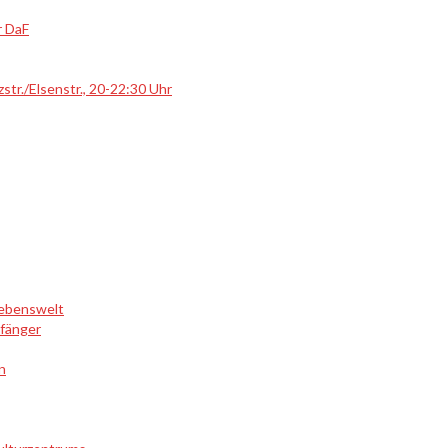
r DaF
str./Elsenstr., 20-22:30 Uhr
Lebenswelt
nfänger
n