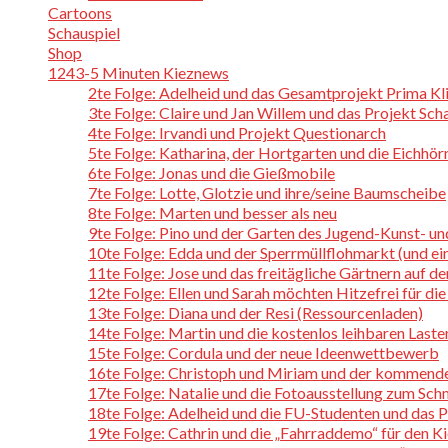
Cartoons
Schauspiel
Shop
1243-5 Minuten Kieznews
2te Folge: Adelheid und das Gesamtprojekt Prima K
3te Folge: Claire und Jan Willem und das Projekt Sch
4te Folge: Irvandi und Projekt Questionarch
5te Folge: Katharina, der Hortgarten und die Eichhö
6te Folge: Jonas und die Gießmobile
7te Folge: Lotte, Glotzie und ihre/seine Baumscheibe
8te Folge: Marten und besser als neu
9te Folge: Pino und der Garten des Jugend-Kunst- u
10te Folge: Edda und der Sperrmüllflohmarkt (und ein
11te Folge: Jose und das freitägliche Gärtnern auf d
12te Folge: Ellen und Sarah möchten Hitzefrei für die
13te Folge: Diana und der Resi (Ressourcenladen)
14te Folge: Martin und die kostenlos leihbaren Last
15te Folge: Cordula und der neue Ideenwettbewerb
16te Folge: Christoph und Miriam und der kommende
17te Folge: Natalie und die Fotoausstellung zum Sch
18te Folge: Adelheid und die FU-Studenten und das 
19te Folge: Cathrin und die „Fahrraddemo“ für den K