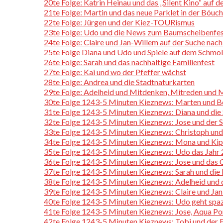
20te Folge: Katrin Heinau und das „Silent Kino“ auf 
21te Folge: Martin und das neue Parklet in der Bóuc
22te Folge: Jürgen und der Kiez-TOURismus
23te Folge: Udo und die News zum Baumscheibenfe
24te Folge: Claire und Jan-Willem auf der Suche na
25te Folge Diana und Udo und Spiele auf dem Schmo
26te Folge: Sarah und das nachhaltige Familienfest
27te Folge: Kai und wo der Pfeffer wächst
28te Folge: Andrea und die Stadtnaturkarten
29te Folge: Adelheid und Mitdenken, Mitreden und 
30te Folge 1243-5 Minuten Kieznews: Marten und Be
31te Folge 1243-5 Minuten Kieznews: Diana und die 
32te Folge 1243-5 Minuten Kieznews: Jose und der 
33te Folge 1243-5 Minuten Kieznews: Christoph und
34te Folge 1243-5 Minuten Kieznews: Mona und Kip
35te Folge 1243-5 Minuten Kieznews: Udo das Jahr
36te Folge 1243-5 Minuten Kieznews: Jose und das 
37te Folge 1243-5 Minuten Kieznews: Sarah und die
38te Folge 1243-5 Minuten Kieznews: Adelheid und 
39te Folge 1243-5 Minuten Kieznews: Claire und Jan
40te Folge 1243-5 Minuten Kieznews: Udo geht spa
41te Folge 1243-5 Minuten Kieznews: Jose, Aqua Pon
42te Folge 1243-5 Minuten Kieznews: Tobi und der F