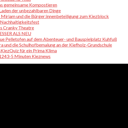
das gemeinsame Kompostieren
 Laden der unbezahlbaren Dinge
 Miriam und die Bürger:innenbeteiligung zum Kiezblock
 Nachhaltigkeitsfest
s Cranky Theatre
 BESSER ALS NEU
ue Pelletofen auf dem Abenteuer- und Bauspielplatz Kuhfuß
a und die Schulhofbemalung an der Kiefholz-Grundschule
KiezQuiz für ein Prima Klima
 1243-5 Minuten Kieznews