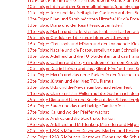
9te Folge: Pino und der Garten des Jugend-Kunst- und K
10te Folge: Edda und der Sperrmüllflohmarkt (und ein paar
11te Folge: Jose und das freitägliche Gärtnern auf dem S
12te Folge: Ellen und Sarah möchten Hitzefrei für die Erde
13te Folge: Diana und der Resi (Ressourcenladen)
14te Folge: Martin und die kostenlos leihbaren Lastenräd
15te Folge: Cordula und der neue Ideenwettbewerb
16te Folge: Christoph und Miriam und der kommende Kiez
17te Folge: Natalie und die Fotoausstellung zum Schmolle
18te Folge: Adelheid und die FU-Studenten und das Plans
19te Folge: Cathrin und die „Fahrraddemo“ für den Kiezbl
20te Folge: Katrin Heinau und das „Silent Kino“ auf dem S
21te Folge: Martin und das neue Parklet in der Bóuchest
22te Folge: Jürgen und der Kiez-TOURismus
23te Folge: Udo und die News zum Baumscheibenfest
24te Folge: Claire und Jan-Willem auf der Suche nach de
25te Folge Diana und Udo und Spiele auf dem Schmollerp
26te Folge: Sarah und das nachhaltige Familienfest
27te Folge: Kai und wo der Pfeffer wächst
28te Folge: Andrea und die Stadtnaturkarten
29te Folge: Adelheid und Mitdenken, Mitreden und Mitg
30te Folge 1243-5 Minuten Kieznews: Marten und Besser
31te Folge 1243-5 Minuten Kieznews: Diana und die Schu