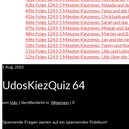
43te Folge 1243-5 Minuten Kieznews: Natalia und 
44te Folge 1243-5 Minuten Kieznews: Fenia und der
45te Folge 1243-5 Minuten Kieznews: Christoph und
46te Folge 1243-5 Minuten Kieznews: Sarah und das
47te Folge 1243-5 Minuten Kieznews: Megan und da
48te Folge 1243-5 Minuten Kieznews: Marten und
49te Folge 1243-5 Minuten Kieznews: Jan und der ne
50te Folge 1243-5 Minuten Kieznews: Fanny und Nor
51te Folge 1243-5 Minuten Kieznews: Udo und Udos
52te Folge 1243-5 Minuten Kieznews: Udo über die
1
Aug. 2025
UdosKiezQuiz 64
von
Udo
|
Veröffentlicht in:
Allgemein
|
0
Spannende Fragen warten auf ein spannendes Publikum!