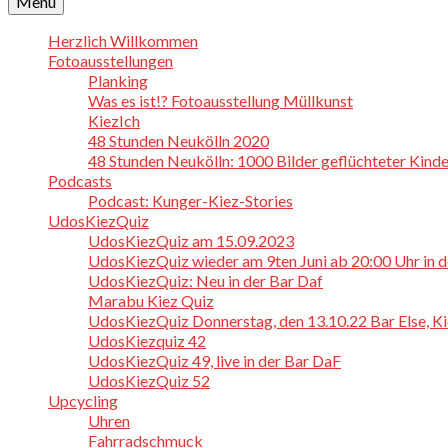
Menü
Herzlich Willkommen
Fotoausstellungen
Planking
Was es ist!? Fotoausstellung Müllkunst
KiezIch
48 Stunden Neukölln 2020
48 Stunden Neukölln: 1000 Bilder geflüchteter Kinde
Podcasts
Podcast: Kunger-Kiez-Stories
UdosKiezQuiz
UdosKiezQuiz am 15.09.2023
UdosKiezQuiz wieder am 9ten Juni ab 20:00 Uhr in 
UdosKiezQuiz: Neu in der Bar Daf
Marabu Kiez Quiz
UdosKiezQuiz Donnerstag, den 13.10.22 Bar Else, Kie
UdosKiezquiz 42
UdosKiezQuiz 49, live in der Bar DaF
UdosKiezQuiz 52
Upcycling
Uhren
Fahrradschmuck