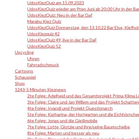
UdosKiezQuiz am 15.09.2023
UdosKiezQuiz wieder am 9ten Juni ab 20:00 Uhr in der Ba
UdosKiezQuiz: Neu in der Bar Daf
Marabu Kiez Quiz
UdosKiezQuiz Donnerstag, den 13.10.22 Bar Else, Kiefholz
UdosKiezquiz 42
UdosKiezQuiz 49, live in der Bar DaF
UdosKiezQuiz 52
Upcycling
Uhren
Fahrradschmuck
Cartoons
Schauspiel
Shop
1243-5 Minuten Kieznews
2te Folge: Adelheid und das Gesamtprojekt Prima Klima 
3te Folge: Claire und Jan Willem und das Projekt Schatte
4te Folge: Irvandi und Projekt Questionarch
5te Folge: Katharina, der Hortgarten und die Eichhörnche
6te Folge: Jonas und die Gießmobile
7te Folge: Lotte, Glotzie und ihre/seine Baumscheibe
8te Folge: Marten und besser als neu