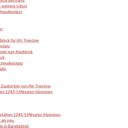
ulturzentrums
 weitere Infos)
chmollerplatz
er
block für Alt-Treptow
rplatz
piel zum Kiezblock
ock
chmollerplatz
raße
m Zaubertier von Alt-Treptow
latz 1243-5 Minuten Kieznews
estalten 1243-5 Minuten Kieznews
 als neu
le in Bangladesh