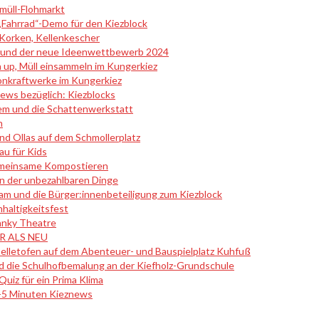
müll-Flohmarkt
„Fahrrad“-Demo für den Kiezblock
Korken, Kellenkescher
3 und der neue Ideenwettbewerb 2024
 up, Müll einsammeln im Kungerkiez
onkraftwerke im Kungerkiez
ews bezüglich: Kiezblocks
lem und die Schattenwerkstatt
n
nd Ollas auf dem Schmollerplatz
au für Kids
gemeinsame Kompostieren
n der unbezahlbaren Dinge
am und die Bürger:innenbeteiligung zum Kiezblock
haltigkeitsfest
anky Theatre
ER ALS NEU
elletofen auf dem Abenteuer- und Bauspielplatz Kuhfuß
d die Schulhofbemalung an der Kiefholz-Grundschule
iz für ein Prima Klima
3-5 Minuten Kieznews